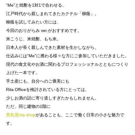
“Me”と焼酎を1対1で合わせる、
江戸時代から親しまれてきたカクテル「柳蔭」。
柳蔭を試してみたい方には、
今回のおりがらみ ver.がおすすめです。
米こうじ、米焼酎、もち米。
日本人が長く親しんできた素材を生かしながら、
仕込みには“Me”に携わる様々な方にご参加していただきました。
現代の食文化やお酒に関わるプロフェッショナルとともにつくり
上げた一本です。
手土産にも、自分へのご褒美にも
Rita Officeを検討されている方にとっては、
少しお酒の話に寄り道しすぎたかもしれません。
ただ、同じ建物の1階に
豊島屋rita-shop
があることも、ここで働く日常の小さな魅力で
す。