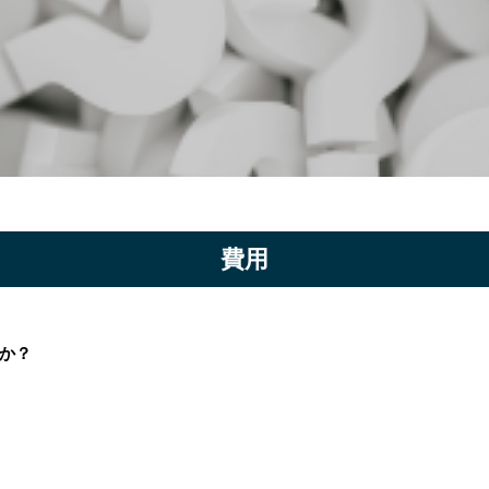
費用
か？